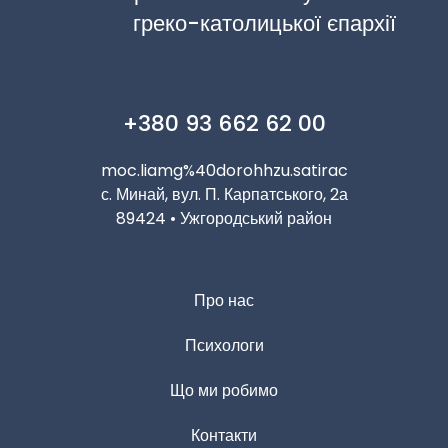
греко-католицької єпархії
+380 93 662 62 00
moc.liamg%40dorohhzu.satirac
с. Минай, вул. П. Карпатського, 2а
89424 • Ужгородський район
Про нас
Психологи
Що ми робимо
Контакти