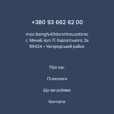
+380 93 662 62 00
moc.liamg%40dorohhzu.satirac
с. Минай, вул. П. Карпатського, 2а
89424 • Ужгородський район
Про нас
Психологи
Що ми робимо
Контакти