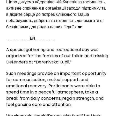
Щиро дякуємо «Деренівській Купелі» за гостинність,
активне сприяння в організації заходу, підтримку та
відкрите серце до потреб ближнього. Ваша
небайдужість, доброта та готовність допомагати є
безцінними для родин наших Героїв. ❤️
_______EN______
A special gathering and recreational day was
organized for the families of our fallen and missing
Defenders at “Derenivska Kupil.”
Such meetings provide an important opportunity
for communication, mutual support, and
emotional recovery. Participants were able to
spend time in a peaceful atmosphere, take a
break from daily concerns, regain strength, and
feel genuine care and attention.
We sincerely thank “Derenivska Kupil” for their