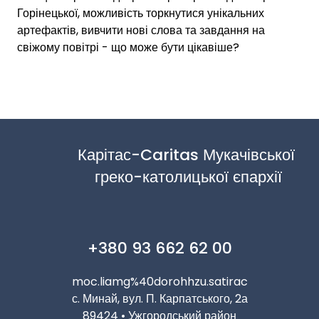
Горінецької, можливість торкнутися унікальних
артефактів, вивчити нові слова та завдання на
свіжому повітрі - що може бути цікавіше?
Карітас-Caritas Мукачівської 
греко-католицької єпархії
+380 93 662 62 00
moc.liamg%40dorohhzu.satirac
с. Минай, вул. П. Карпатського, 2а
89424 • Ужгородський район