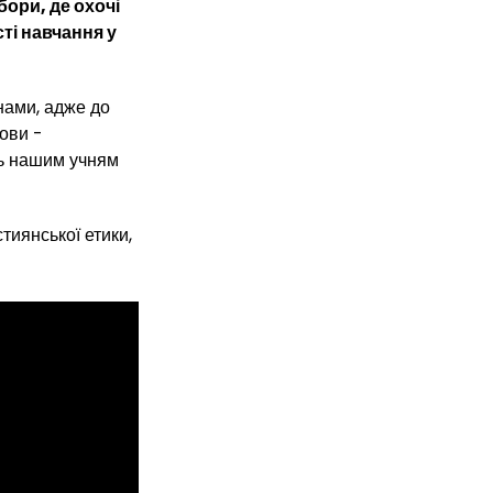
ори, де охочі
ті навчання у
нами, адже до
мови -
ть нашим учням
тиянської етики,