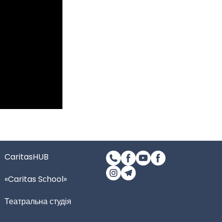
CaritasHUB
«Caritas Sсhool»
Театральна студія