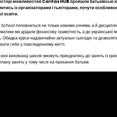
росторі можливостей Caritas HUB пройшли батьківські зб
итись із організаторами і тьюторами, почути особливос
ї освіти.
 School поповниться не тільки новими учнями, а й дисциплі
матики ми додали фінансову грамотність, а до української 
ь. Обидва курси надзвичайно актуальні сьогодні та дозволя
вати себе у повсякденному житті.
зоні вихованці школи зможуть приєднатись до занять із хрис
плану занять у тому числі на прохання батьків.