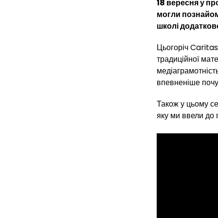
18 вересня у п
могли познайом
школі додатково
Цьогоріч Caritas
традиційної мате
медіаграмотніст
впевненіше почу
Також у цьому се
яку ми ввели до 