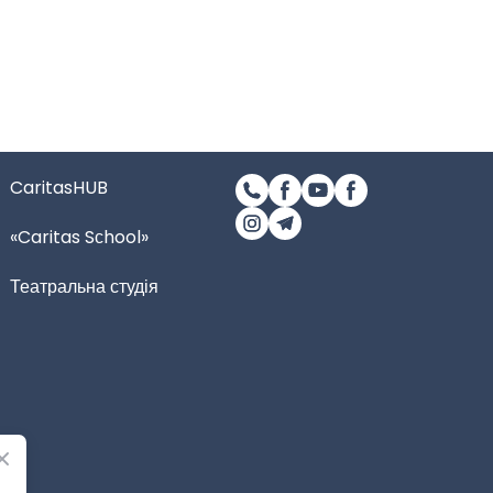
CaritasHUB
«Caritas Sсhool»
Театральна студія