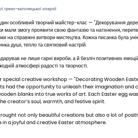
ої греко-католицької єпархії
дин особливий творчий майстер-клас — "Декорування дере
ки мали змогу проявити свою фантазію та натхнення, перет
вки на справжні витвори мистецтва. Кожна писанка була ун
нка душі, тепло та святковий настрій.
дарував не лише гарні вироби, а й безліч позитивних емоці
кодній атмосфері радості та творчості.
r special creative workshop — "Decorating Wooden East
ts had the opportunity to unleash their imagination and cr
ooden blanks into true works of art. Each Easter egg was u
the creator’s soul, warmth, and festive spirit.
ught not only beautiful creations but also a lot of posit
 in a joyful and creative Easter atmosphere.