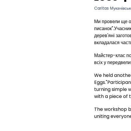
Caritas Мукачівськ
Ми провели ще о
писанок".Учасни
дерев'яні загото
вкладалася части
Майстер-клас по
всіх у передвели
We held anothe
Eggs."Participan
turning simple w
with a piece of 
The workshop bro
uniting everyone