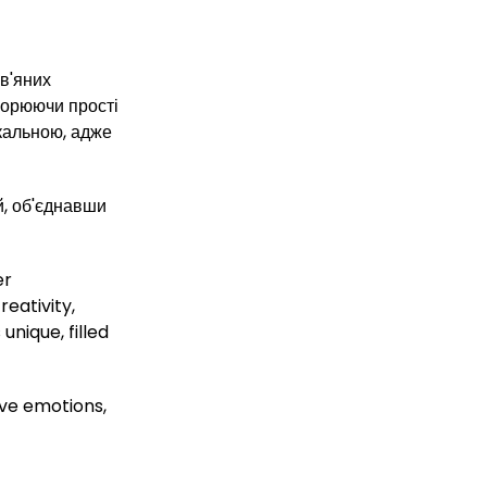
в'яних
ворюючи прості
ікальною, адже
й, об'єднавши
er
eativity,
nique, filled
ive emotions,