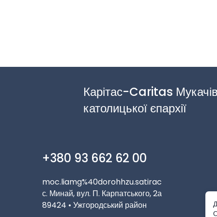
Карітас-Caritas Мукачів
католицької єпархії
+380 93 662 62 00
moc.liamg%40dorohhzu.satirac
с. Минай, вул. П. Карпатського, 2а
89424 • Ужгородський район
Д
О