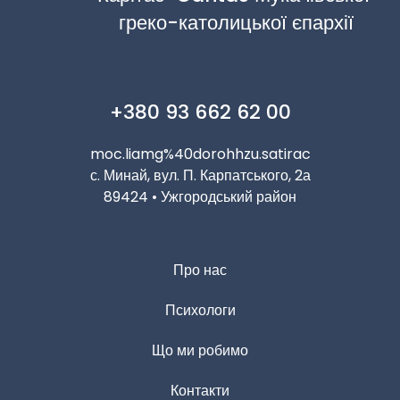
греко-католицької єпархії
+380 93 662 62 00
moc.liamg%40dorohhzu.satirac
с. Минай, вул. П. Карпатського, 2а
89424 • Ужгородський район
Про нас
Психологи
Що ми робимо
Контакти