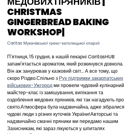
МЕДОВИХ ПРЯНИКІВ |
CHRISTMAS
GINGERBREAD BAKING
WORKSHOP|
Caritas Мукачівської греко-католицької єпархії
П'ятниця, 15 грудня, в нашій пекарні CaritasHUB
запам'ятається ароматом, який розкинувся довкола.
Він аж занурював у казковий світ… А все тому, що
скоро Різдво.Спільно з
Рух підтримки закарпатських
військових-Ужгород
ми провели чудовий кулінарний
майстер-клас із замішування, випікання та
оздоблення медових пряників, які так нагадують про
свято.Атмосфера була надзвичайна, адже зібралися
чудові люди з різних куточків України!Авторські та
надзвичайно смачні пряники ми передамо нашим
Захисникам, які зараз лікуються у шпиталях