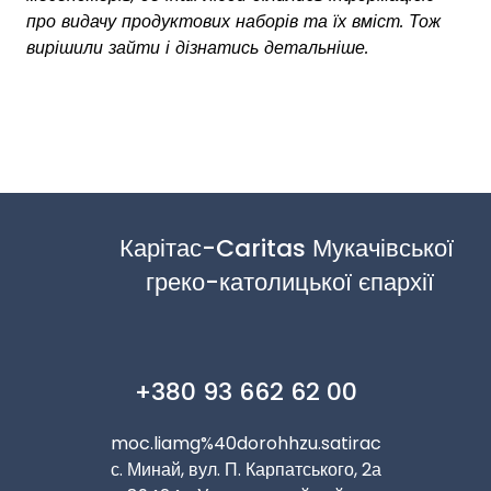
про видачу продуктових наборів та їх вміст. Тож
вирішили зайти і дізнатись детальніше.
Карітас-Caritas Мукачівської 
греко-католицької єпархії
+380 93 662 62 00
moc.liamg%40dorohhzu.satirac
с. Минай, вул. П. Карпатського, 2а