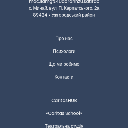
moc.liamg%40dorohhzu.satirac
с. Минай, вул. П. Карпатського, 2а
89424 • Ужгородський район
Про нас
Психологи
Що ми робимо
Контакти
CaritasHUB
«Caritas Sсhool»
Театральна студія