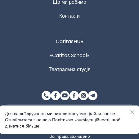
Що ми робимо
Контакти
CaritasHUB
«Caritas Sсhool»
Театральна студія
© Розроблено Caritas Мукачівської греко-католицької
Для вашої зручності ми використовуємо файли cookie.
єпархії
Ознайомтеся з нашою Політикою конфіденційності, щоб
дізнатися більше.
Всі права захищено