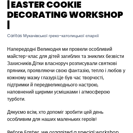
| EASTER COOKIE
DECORATING WORKSHOP
|
Caritas Мукачівської греко-католицької єпархії
Напередодні Великодня ми провели особливий
майстер-клас для дітей загиблих та зниклих безвісти
Захисників.Дітки власноруч розписували святкові
пряники, проявляючи свою фантазію, тепло і любов у
кожному мазку глазурі.Це був час творчості,
підтримки й передвеликоднього настрою,
наповнений щирими усмішками і атмосферою
турботи.
Дякуємо всім, хто допоміг зробити цей день
особливим для наших маленьких героїв!
Before Easter, we organized a special workshop