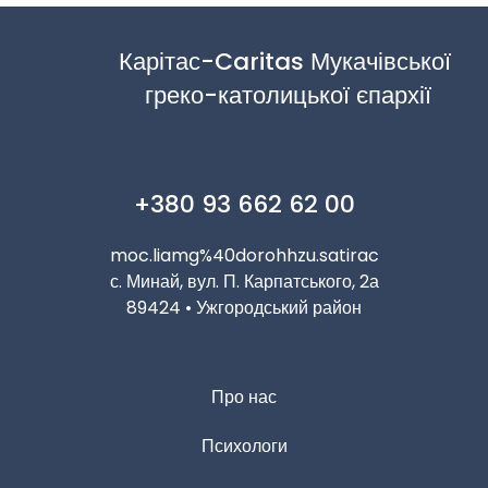
Карітас-Caritas Мукачівської 
греко-католицької єпархії
+380 93 662 62 00
moc.liamg%40dorohhzu.satirac
с. Минай, вул. П. Карпатського, 2а
89424 • Ужгородський район
Про нас
Психологи