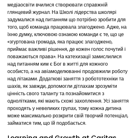
медіаосвіти вчилися створювати справжній
глянцевий журнал. На Школі лідерства школярі
задумалися над питанням що потрібно зробити для
того, щоб команда працювала злагоджено. Адже, на
їхню думку, ключовою ознакою команди є те, що це
«згуртована громада, яка працює злагоджено,
приймає важливі рішення, де кожен голос почутий і
поважаються права». На катехизації замислилися
над питанням ким є Бог в житті для кожного
особисто, а на авіамоделюванні продовжили роботу
над літаками. Додаткові заняття з робототехніки та
шахів, як завжди, допомогли дітлахам зрозуміти
цінність свого таланту та познайомитися з
однолітками, які мають схожі захоплення. Усі заняття
проходять у невеликих групах, тому кожна дитина
може максимально розкрити свій творчий потенціал,
займатися тим, що їй подобається.
Learning and Growth at Caritas