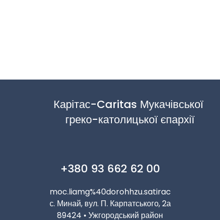
Карітас-Caritas Мукачівської 
греко-католицької єпархії
+380 93 662 62 00
moc.liamg%40dorohhzu.satirac
с. Минай, вул. П. Карпатського, 2а
89424 • Ужгородський район