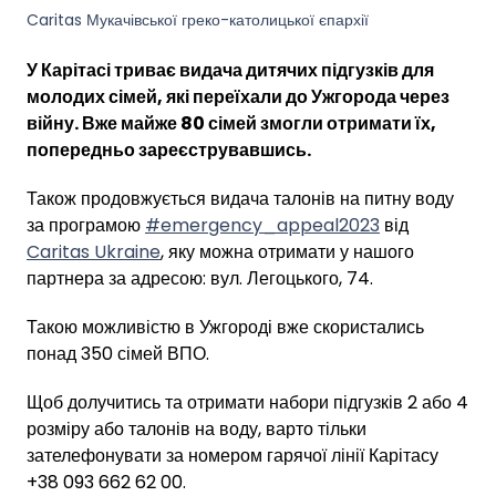
Caritas Мукачівської греко-католицької єпархії
У Карітасі триває видача дитячих підгузків для
молодих сімей, які переїхали до Ужгорода через
війну. Вже майже 80 сімей змогли отримати їх,
попередньо зареєструвавшись.
Також продовжується видача талонів на питну воду
за програмою
#emergency_appeal2023
від
Caritas Ukraine
, яку можна отримати у нашого
партнера за адресою: вул. Легоцького, 74.
Такою можливістю в Ужгороді вже скористались
понад 350 сімей ВПО.
Щоб долучитись та отримати набори підгузків 2 або 4
розміру або талонів на воду, варто тільки
зателефонувати за номером гарячої лінії Карітасу
+38 093 662 62 00.