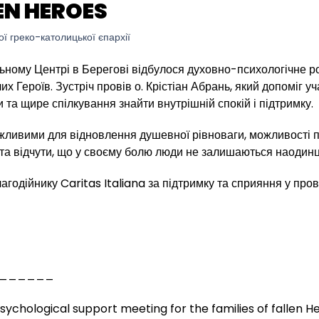
EN HEROES
ої греко-католицької єпархії
ьному Центрі в Берегові відбулося духовно-психологічне 
их Героїв. Зустріч провів о. Крістіан Абрань, який допоміг у
 та щире спілкування знайти внутрішній спокій і підтримку.
важливими для відновлення душевної рівноваги, можливості 
а відчути, що у своєму болю люди не залишаються наодинц
годійнику Caritas Italiana за підтримку та сприяння у про
_______
psychological support meeting for the families of fallen 