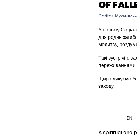
OF FALL
Caritas Мукачівськ
У новому Соціал
для родин загибл
молитву, роздуми
Такі зустрічі є 
переживаннями т
Щиро дякуємо бла
заходу.
_______EN
A spiritual and 