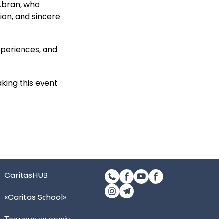
 Abran, who
ion, and sincere
xperiences, and
aking this event
CaritasHUB
«Caritas Sсhool»