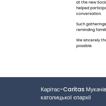
at the new Socia
helped particip
conversation.
Such gatherings
reminding famili
We sincerely tha
possible.
Карітас-Caritas Мукачів
католицької єпархії