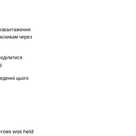
розвантаження
часникам через
поділитися
і.
веденні цього
Heroes was held